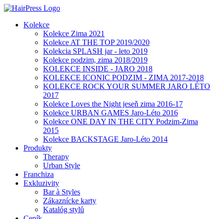
Kolekce
Kolekce Zima 2021
Kolekce AT THE TOP 2019/2020
Kolekcia SPLASH jar - leto 2019
Kolekce podzim, zima 2018/2019
KOLEKCE INSIDE - JARO 2018
KOLEKCE ICONIC PODZIM - ZIMA 2017-2018
KOLEKCE ROCK YOUR SUMMER JARO LÉTO
2017
Kolekce Loves the Night jeseň zima 2016-17
Kolekce URBAN GAMES Jaro-Léto 2016
Kolekce ONE DAY IN THE CITY Podzim-Zima
2015
Kolekce BACKSTAGE Jaro-Léto 2014
Produkty
Therapy
Urban Style
Franchiza
Exkluzivity
Bar à Styles
Zákaznícke karty
Katalóg stylů
Ceník