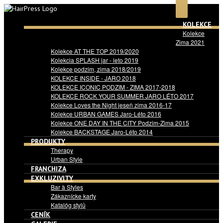
KOLEKCE
Kolekce
Zima 2021
Kolekce AT THE TOP 2019/2020
Kolekcia SPLASH jar - leto 2019
Kolekce podzim, zima 2018/2019
KOLEKCE INSIDE - JARO 2018
KOLEKCE ICONIC PODZIM - ZIMA 2017-2018
KOLEKCE ROCK YOUR SUMMER JARO LÉTO 2017
Kolekce Loves the Night jeseň zima 2016-17
Kolekce URBAN GAMES Jaro-Léto 2016
Kolekce ONE DAY IN THE CITY Podzim-Zima 2015
Kolekce BACKSTAGE Jaro-Léto 2014
PRODUKTY
Therapy
Urban Style
FRANCHIZA
EXKLUZIVITY
Bar à Styles
Zákaznícke karty
Katalóg stylů
CENÍK