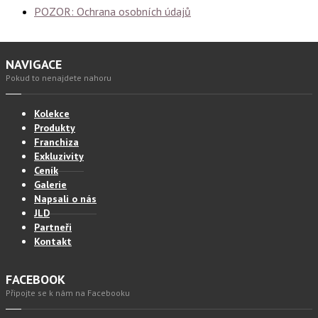
POZOR: Ochrana osobních údajů
NAVIGACE
Pokud to nenajdete nahoru
Kolekce
Produkty
Franchiza
Exkluzivity
Ceník
Galerie
Napsali o nás
JLD
Partneři
Kontakt
FACEBOOK
Připojte se k nám na Facebooku