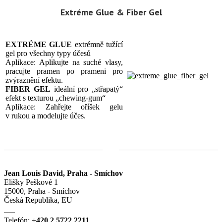
Extréme Glue & Fiber Gel
EXTRÉME GLUE
extrémně tužící
gel pro všechny typy účesů
Aplikace: Aplikujte na suché vlasy,
pracujte pramen po prameni pro
zvýraznění efektu.
FIBER GEL
ideální pro „střapatý“
efekt s texturou „chewing-gum“
Aplikace: Zahřejte oříšek gelu
v rukou a modelujte účes.
Jean Louis David, Praha - Smíchov
Elišky Peškové 1
15000, Praha - Smíchov
Česká Republika, EU
Telefón:
+420 2 5722 2211