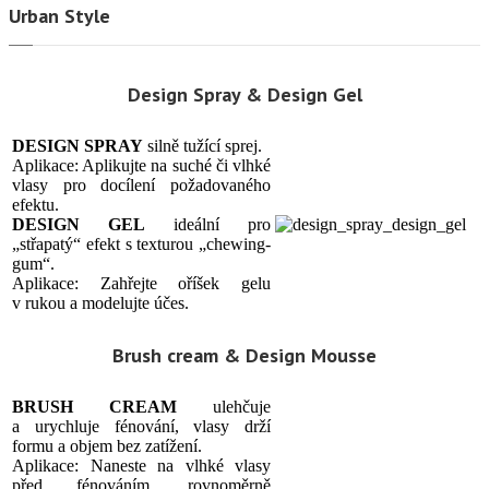
Urban Style
Design Spray & Design Gel
DESIGN SPRAY
silně tužící sprej.
Aplikace: Aplikujte na suché či vlhké
vlasy pro docílení požadovaného
efektu.
DESIGN GEL
ideální pro
„střapatý“ efekt s texturou „chewing-
gum“.
Aplikace: Zahřejte oříšek gelu
v rukou a modelujte účes.
Brush cream & Design Mousse
BRUSH CREAM
ulehčuje
a urychluje fénování, vlasy drží
formu a objem bez zatížení.
Aplikace: Naneste na vlhké vlasy
před fénováním, rovnoměrně